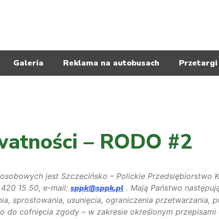
biorstwo Komunikacyjne
Galeria
Reklama na autobusach
Przetargi
ywatności – RODO #2
sobowych jest Szczecińsko – Polickie Przedsiębiorstwo Ko
1 420 15 50, e-mail:
sppk@sppk.pl
. Mają Państwo następują
ia, sprostowania, usunięcia, ograniczenia przetwarzania, 
o do cofnięcia zgody – w zakresie określonym przepisami 