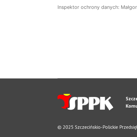
Inspektor ochrony danych: Małgorz
Szcz
Komun
© 2025 Szczecińskio-Polickie Przedsię