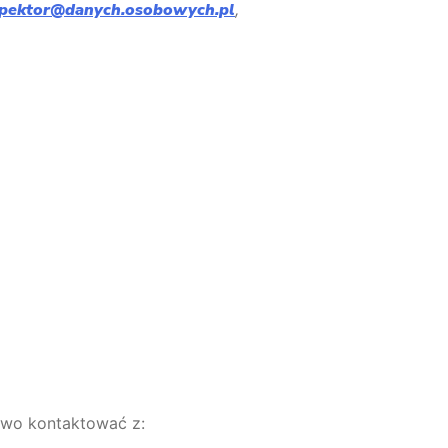
spektor@danych.osobowych.pl
,
two kontaktować z: